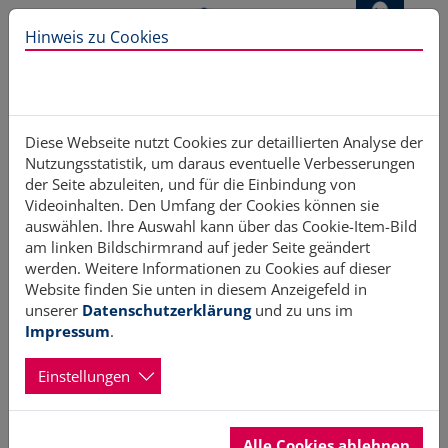
Direkt zur Hauptnavigation springen
Direkt zum Inhalt springen
Hinweis zu Cookies
Diese Webseite nutzt Cookies zur detaillierten Analyse der
Nutzungsstatistik, um daraus eventuelle Verbesserungen
Aktuelles
der Seite abzuleiten, und für die Einbindung von
Videoinhalten. Den Umfang der Cookies können sie
auswählen. Ihre Auswahl kann über das Cookie-Item-Bild
am linken Bildschirmrand auf jeder Seite geändert
werden. Weitere Informationen zu Cookies auf dieser
vorherige
…
2
3
4
…
nächste
Website finden Sie unten in diesem Anzeigefeld in
unserer
Datenschutzerklärung
und zu uns im
EU-
Impressum
.
Einstellungen
Alle Cookies ablehnen