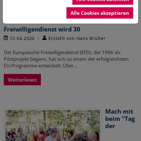
Alle Cookies akzeptieren
Freiwilligendienst wird 30
12.04.2026
Erstellt von Hans Brüller
Der Europäische Freiwilligendienst (EFD), der 1996 als
Pilotprojekt begann, hat sich zu einem der erfolgreichsten
EU-Programme entwickelt. Über…
Weiterlesen
Mach mit
beim "Tag
der