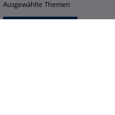
Ausgewählte Themen
Ehrenamtskarte
Fortbildung
Freiwilligenagenturen
Account des
Sozialministeriums