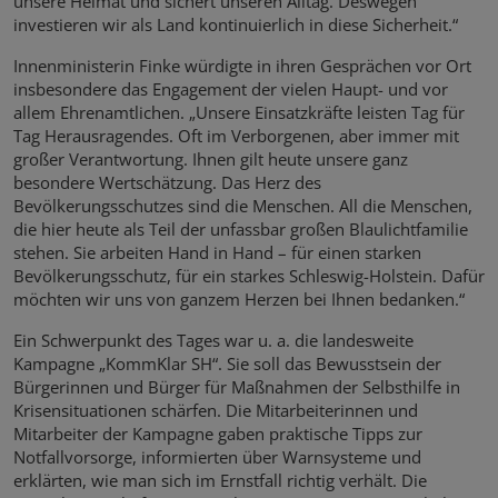
unsere Heimat und sichert unseren Alltag. Deswegen
investieren wir als Land kontinuierlich in diese Sicherheit.“
Innenministerin Finke würdigte in ihren Gesprächen vor Ort
insbesondere das Engagement der vielen Haupt- und vor
allem Ehrenamtlichen. „Unsere Einsatzkräfte leisten Tag für
Tag Herausragendes. Oft im Verborgenen, aber immer mit
großer Verantwortung. Ihnen gilt heute unsere ganz
besondere Wertschätzung. Das Herz des
Bevölkerungsschutzes sind die Menschen. All die Menschen,
die hier heute als Teil der unfassbar großen Blaulichtfamilie
stehen. Sie arbeiten Hand in Hand – für einen starken
Bevölkerungsschutz, für ein starkes Schleswig-Holstein. Dafür
möchten wir uns von ganzem Herzen bei Ihnen bedanken.“
Ein Schwerpunkt des Tages war u. a. die landesweite
Kampagne „KommKlar SH“. Sie soll das Bewusstsein der
Bürgerinnen und Bürger für Maßnahmen der Selbsthilfe in
Krisensituationen schärfen. Die Mitarbeiterinnen und
Mitarbeiter der Kampagne gaben praktische Tipps zur
Notfallvorsorge, informierten über Warnsysteme und
erklärten, wie man sich im Ernstfall richtig verhält. Die