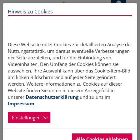
Direkt zur Hauptnavigation springen
Direkt zum Inhalt springen
Hinweis zu Cookies
Diese Webseite nutzt Cookies zur detaillierten Analyse der
Nutzungsstatistik, um daraus eventuelle Verbesserungen
Innenministerium zeigte
der Seite abzuleiten, und für die Einbindung von
Videoinhalten. Den Umfang der Cookies können sie
auswählen. Ihre Auswahl kann über das Cookie-Item-Bild
Wertschätzung für Einsatzkräfte und
am linken Bildschirmrand auf jeder Seite geändert
werden. Weitere Informationen zu Cookies auf dieser
Ehrenamt
Website finden Sie unten in diesem Anzeigefeld in
unserer
Datenschutzerklärung
und zu uns im
Impressum
.
29.06.2026
Erstellt von Hans Brüller
Einstellungen
Innenministerin Magdalena Finke und Innenstaatssekretär
Sönke Schulz haben am 27. Juni den Tag des
Bevölkerungsschutzes auf dem Husumer Marktplatz besucht.
Dort präsentierten zahlreiche Blaulichtorganisationen
Alle Cookies ablehnen