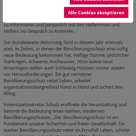
eindrucksvoll, wie vielfältig, modern und unverzichtbar ihre
Arbeit ist. Viele Besucherinnen und Besucher nutzten die
Alle Cookies akzeptieren
Gelegenheit, sich über Aufgaben, Technik und Einsatzabläufe
zu informieren und persönlich mit den Helferinnen und
Helfern ins Gespräch zu kommen.
Der bundesweite Aktionstag fand in diesem Jahr erstmals
statt. In Zeiten, in denen der Bevölkerungsschutz eine völlig
neue Bedeutung bekommen hat. Heftige Stürme, plötzlicher
Starkregen, schweres Hochwasser, Hitze sowie neue
Krisenlagen stellen auch Schleswig-Holstein immer wieder
vor Herausforderungen. Ein gut vernetzter
Bevölkerungsschutz rettet Leben, arbeitet
organisationsübergreifend Hand in Hand und sichert den
Alltag.
Innenstaatssekretär Schulz eröffnete die Veranstaltung und
betonte die Bedeutung eines starken, modernen
Bevölkerungsschutzes. „Der Bevölkerungsschutz ist ein
Fundament unserer Sicherheit und freien Gesellschaft. Ein
starker Bevölkerungsschutz rettet im Ernstfall Leben, schützt