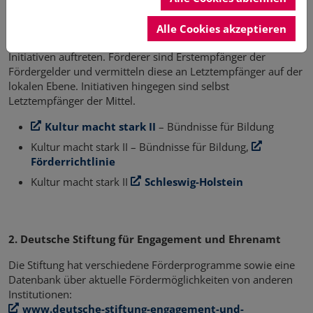
bildungsbenachteiligte Kinder und Jugendliche fördert. Dazu
wurden Partnerschaften mit Verbänden, Vereinen und
Alle Cookies akzeptieren
anderen Organisationen geschlossen, die als Förderer oder
Initiativen auftreten. Förderer sind Erstempfänger der
Fördergelder und vermitteln diese an Letztempfänger auf der
lokalen Ebene. Initiativen hingegen sind selbst
Letztempfänger der Mittel.
Kultur macht stark II
– Bündnisse für Bildung
Kultur macht stark II – Bündnisse für Bildung,
Förderrichtlinie
Kultur macht stark II
Schleswig-Holstein
2. Deutsche Stiftung für Engagement und Ehrenamt
Die Stiftung hat verschiedene Förderprogramme sowie eine
Datenbank über aktuelle Fördermöglichkeiten von anderen
Institutionen:
www.deutsche-stiftung-engagement-und-