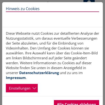
Direkt zur Hauptnavigation springen
Direkt zum Inhalt springen
Hinweis zu Cookies
Home
Unterstützung
Förderungen und Crowdfunding
Bundesweite Fördermöglichkeiten
Diese Webseite nutzt Cookies zur detaillierten Analyse der
Nutzungsstatistik, um daraus eventuelle Verbesserungen
der Seite abzuleiten, und für die Einbindung von
Videoinhalten. Den Umfang der Cookies können sie
auswählen. Ihre Auswahl kann über das Cookie-Item-Bild
Bundesweite
am linken Bildschirmrand auf jeder Seite geändert
werden. Weitere Informationen zu Cookies auf dieser
Fördermöglichkeiten
Website finden Sie unten in diesem Anzeigefeld in
unserer
Datenschutzerklärung
und zu uns im
Impressum
.
1. Förderprogramm Kultur macht stark II
Einstellungen
Kultur macht stark II ist ein Förderprogramm des
Bundesministeriums für Bildung und Forschung, das
außerschulische Maßnahmen der kulturellen Bildung für
Alle Cookies ablehnen