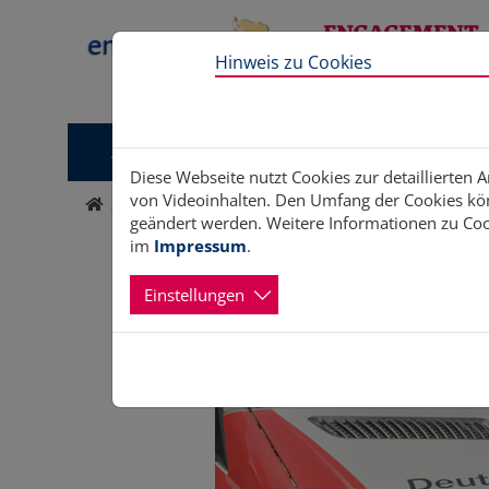
Direkt zur Hauptnavigation springen
Direkt zum Inhalt springen
Hinweis zu Cookies
Aktuelles
Aktiv werden
Unterstützung
Diese Webseite nutzt Cookies zur detaillierten 
von Videoinhalten. Den Umfang der Cookies kön
Home
Aktiv werden
Engagementfelder
DRK
geändert werden. Weitere Informationen zu Cook
im
Impressum
.
Einstellungen