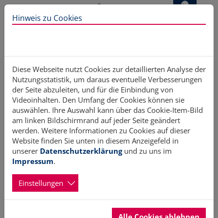
Direkt zur Hauptnavigation springen
Direkt zum Inhalt springen
Hinweis zu Cookies
Home
Aktiv werden
Freiwilligenagenturen
Diese Webseite nutzt Cookies zur detaillierten Analyse der
Nutzungsstatistik, um daraus eventuelle Verbesserungen
der Seite abzuleiten, und für die Einbindung von
Videoinhalten. Den Umfang der Cookies können sie
Regionale Freiwilligenagenturen in
auswählen. Ihre Auswahl kann über das Cookie-Item-Bild
am linken Bildschirmrand auf jeder Seite geändert
Schleswig-Holstein
werden. Weitere Informationen zu Cookies auf dieser
Website finden Sie unten in diesem Anzeigefeld in
unserer
Datenschutzerklärung
und zu uns im
Impressum
.
Die kommunalen Freiwilligenagenturen sind Vermittler
zwischen ehrenamtlich engagierten Menschen und
Einstellungen
Organisationen, die Menschen suchen, welche bereit sind,
sich auf den unterschiedlichsten Gebieten zu engagieren.
Alle Cookies ablehnen
Sie informieren und beraten Menschen, die an einem