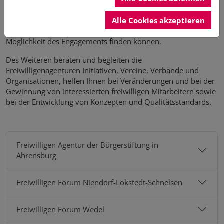
ehrenamtlichen Engagement interessiert sind, individuell
über die vielfältigen Aufgaben und Einsatzfelder und helfen
Alle Cookies akzeptieren
dabei, dass die Interessierten eine für sie ansprechende
Möglichkeit des Engagements finden können.
Des Weiteren beraten und begleiten die
Freiwilligenagenturen Initiativen, Vereine, Verbände und
Organisationen, helfen Ihnen bei Veränderungen und bei der
Gewinnung von interessierten freiwilligen Mitarbeitern sowie
bei der Entwicklung von Konzepten und Qualitätsstandards.
Freiwilligen Agentur der Bürgerstiftung in
Ahrensburg
Freiwilligen Forum Niendorf-Lokstedt-Schnelsen
Freiwilligen Forum Wedel