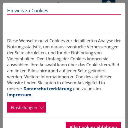
Direkt zur Hauptnavigation springen
Direkt zum Inhalt springen
Hinweis zu Cookies
Diese Webseite nutzt Cookies zur detaillierten Analyse der
Nutzungsstatistik, um daraus eventuelle Verbesserungen
Aktuelles
der Seite abzuleiten, und für die Einbindung von
Videoinhalten. Den Umfang der Cookies können sie
auswählen. Ihre Auswahl kann über das Cookie-Item-Bild
am linken Bildschirmrand auf jeder Seite geändert
werden. Weitere Informationen zu Cookies auf dieser
vorherige
1
2
3
…
nächste
Website finden Sie unten in diesem Anzeigefeld in
unserer
Datenschutzerklärung
und zu uns im
Impressum
.
Einstellungen
Alle Cookies ablehnen