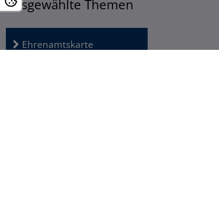
Ausgewählte Themen
Ehrenamtskarte
Fortbildung
Freiwilligenagenturen
Account des
Sozialministeriums