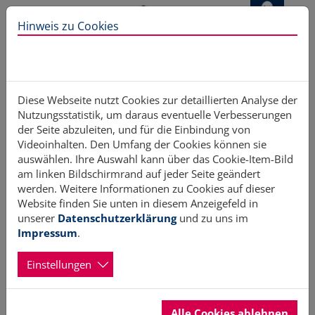
Direkt zur Hauptnavigation springen
Direkt zum Inhalt springen
Hinweis zu Cookies
Diese Webseite nutzt Cookies zur detaillierten Analyse der
Nutzungsstatistik, um daraus eventuelle Verbesserungen
Freiwilligensurvey: Bericht zur Lage
der Seite abzuleiten, und für die Einbindung von
Videoinhalten. Den Umfang der Cookies können sie
auswählen. Ihre Auswahl kann über das Cookie-Item-Bild
von Engagement und Ehrenamt
am linken Bildschirmrand auf jeder Seite geändert
werden. Weitere Informationen zu Cookies auf dieser
veröffentlicht
Website finden Sie unten in diesem Anzeigefeld in
unserer
Datenschutzerklärung
und zu uns im
Impressum
.
18.11.2025
Erstellt von Hans Brüller
Einstellungen
Der Kurzbericht des 6. Deutschen Freiwilligensurveys (FWS
2024) ist veröffentlicht. Dr. Christiane Schenderleinn,
Staatsministerin für Sport und Ehrenamt im Kanzleramt,
stellte den Bericht am 14. November 2025 der Presse vor.
Alle Cookies ablehnen