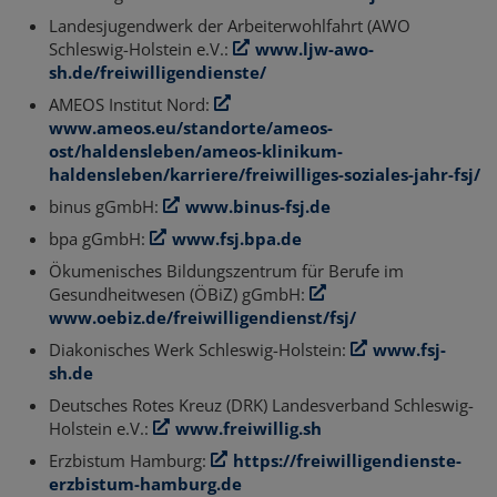
Landesjugendwerk der Arbeiterwohlfahrt (AWO
Schleswig-Holstein e.V.:
www.ljw-awo-
sh.de/freiwilligendienste/
AMEOS Institut Nord:
www.ameos.eu/standorte/ameos-
ost/haldensleben/ameos-klinikum-
haldensleben/karriere/freiwilliges-soziales-jahr-fsj/
binus gGmbH:
www.binus-fsj.de
bpa gGmbH:
www.fsj.bpa.de
Ökumenisches Bildungszentrum für Berufe im
Gesundheitwesen (ÖBiZ) gGmbH:
www.oebiz.de/freiwilligendienst/fsj/
Diakonisches Werk Schleswig-Holstein:
www.fsj-
sh.de
Deutsches Rotes Kreuz (DRK) Landesverband Schleswig-
Holstein e.V.:
www.freiwillig.sh
Erzbistum Hamburg:
https://freiwilligendienste-
erzbistum-hamburg.de