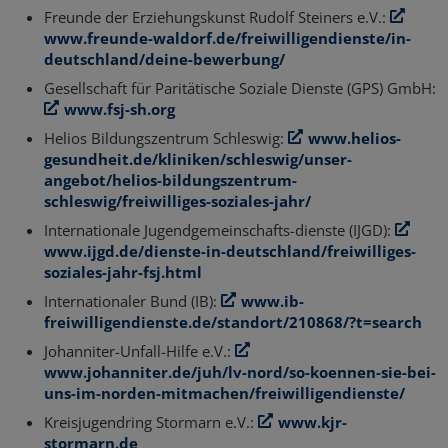
Freunde der Erziehungskunst Rudolf Steiners e.V.:
www.freunde-waldorf.de/freiwilligendienste/in-
deutschland/deine-bewerbung/
Gesellschaft für Paritätische Soziale Dienste (GPS) GmbH:
www.fsj-sh.org
Helios Bildungszentrum Schleswig:
www.helios-
gesundheit.de/kliniken/schleswig/unser-
angebot/helios-bildungszentrum-
schleswig/freiwilliges-soziales-jahr/
Internationale Jugendgemeinschafts-dienste (IJGD):
www.ijgd.de/dienste-in-deutschland/freiwilliges-
soziales-jahr-fsj.html
Internationaler Bund (IB):
www.ib-
freiwilligendienste.de/standort/210868/?t=search
Johanniter-Unfall-Hilfe e.V.:
www.johanniter.de/juh/lv-nord/so-koennen-sie-bei-
uns-im-norden-mitmachen/freiwilligendienste/
Kreisjugendring Stormarn e.V.:
www.kjr-
stormarn.de