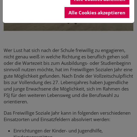
Alle Cookies akzeptieren
Wer Lust hat sich nach der Schule freiwillig zu engagieren,
nicht genau weiß in welche Richtung es beruflich gehen soll
oder die Wartezeit bis zum Ausbildungs- oder Studienbeginn
sinnvoll nutzen möchte, hat im Freiwilligen Sozialen Jahr eine
gute Möglichkeit gefunden. Nach Ende der Vollzeitschulpflicht
bis zur Vollendung des 27. Lebensjahres haben Jugendliche
und junge Erwachsene die Möglichkeit, sich im Rahmen des
FSJ für den weiteren Lebensweg und die Berufswahl zu
orientieren.
Das Freiwillige Soziale Jahr kann in folgenden verschiedenen
Einsatzorten und Einsatzfeldern absolviert werden:
Einrichtungen der Kinder- und Jugendhilfe,