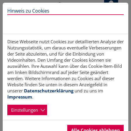
Direkt zur Hauptnavigation springen
Direkt zum Inhalt springen
Hinweis zu Cookies
Home
Aktiv werden
Freiwilligendienste
Freiwilliges Soziales Jahr
Diese Webseite nutzt Cookies zur detaillierten Analyse der
Nutzungsstatistik, um daraus eventuelle Verbesserungen
der Seite abzuleiten, und für die Einbindung von
Videoinhalten. Den Umfang der Cookies können sie
auswählen. Ihre Auswahl kann über das Cookie-Item-Bild
Freiwilliges Soziales Jahr
am linken Bildschirmrand auf jeder Seite geändert
werden. Weitere Informationen zu Cookies auf dieser
Website finden Sie unten in diesem Anzeigefeld in
unserer
Datenschutzerklärung
und zu uns im
Impressum
.
Einstellungen
Alle Cookies ablehnen