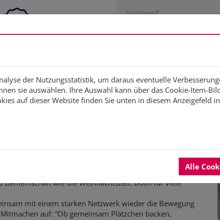
Engagementstrategie
Studien
Fortbildung
Di
Analyse der Nutzungsstatistik, um daraus eventuelle Verbesserung
nen sie auswählen. Ihre Auswahl kann über das Cookie-Item-Bild 
ies auf dieser Website finden Sie unten in diesem Anzeigefeld i
n: Gemeinsam gegen Ei
Alle Coo
d Gemeinschaft wie die Weihnachtszeit. Doch für viele
meinsam mit einem starken Netzwerk wieder die Bewegung
m Mitmachen auf: “Ob gemeinsam Plätzchen backen,