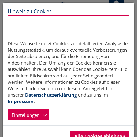
Direkt zur Hauptnavigation springen
Direkt zum Inhalt springen
Hinweis zu Cookies
Diese Webseite nutzt Cookies zur detaillierten Analyse der
Nutzungsstatistik, um daraus eventuelle Verbesserungen
„TransformD" - neues
der Seite abzuleiten, und für die Einbindung von
Videoinhalten. Den Umfang der Cookies können sie
auswählen. Ihre Auswahl kann über das Cookie-Item-Bild
Förderprogramm für Engagierte
am linken Bildschirmrand auf jeder Seite geändert
werden. Weitere Informationen zu Cookies auf dieser
Website finden Sie unten in diesem Anzeigefeld in
02.06.2023
Erstellt von Hans Brüller
unserer
Datenschutzerklärung
und zu uns im
Impressum
.
Die heutige Zeit ist geprägt von tiefgreifenden
Veränderungsprozessen – vom digitalen Wandel über die
Einstellungen
ökologische Transformation bis hin zu Herausforderungen
beim gesellschaftlichen Zusammenhalt. Die Zivilgesellschaft
hat schon immer schnell und unbürokratisch auf
Problemlagen reagieren können. Damit dies weiterhin
Alle Cookies ablehnen