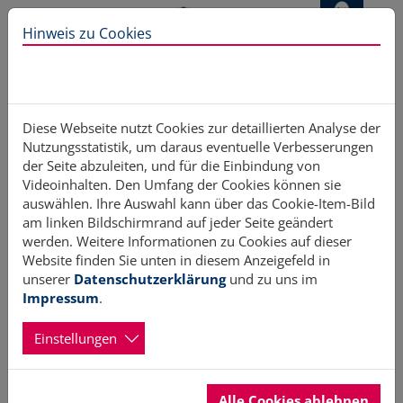
Direkt zur Hauptnavigation springen
Direkt zum Inhalt springen
Hinweis zu Cookies
Diese Webseite nutzt Cookies zur detaillierten Analyse der
Nutzungsstatistik, um daraus eventuelle Verbesserungen
Neues zur Engagementstrategie
der Seite abzuleiten, und für die Einbindung von
Videoinhalten. Den Umfang der Cookies können sie
auswählen. Ihre Auswahl kann über das Cookie-Item-Bild
2026 - 2028
am linken Bildschirmrand auf jeder Seite geändert
werden. Weitere Informationen zu Cookies auf dieser
Website finden Sie unten in diesem Anzeigefeld in
17.11.2025
Erstellt von Hans Brüller
unserer
Datenschutzerklärung
und zu uns im
Impressum
.
Aus der Engagementstrategie 2020 – 2025 wird ab 2026
voraussichtlich die „Gesamtstrategie Ehrenamt“.
Einstellungen
Was sich dazu bisher inhaltlich wie auch organisatorisch
abzeichnet - auch zur dann geltenden Förderrichtlinie haben
wir ausführlich auf unserem Portal für Sie bereitgestellt.
Alle Cookies ablehnen