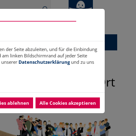
gitales
Ukrainehilfe
Anerkennung
en der Seite abzuleiten, und für die Einbindung
am linken Bildschirmrand auf jeder Seite
n unserer
Datenschutzerklärung
und zu uns
r Engagement vor Ort
kies ablehnen
Alle Cookies akzeptieren