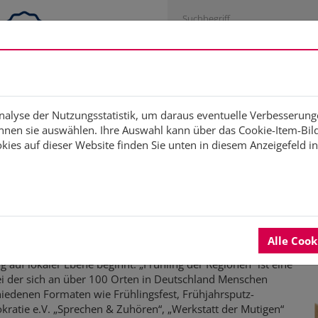
Engagementstrategie
Studien
Fortbildung
Di
Analyse der Nutzungsstatistik, um daraus eventuelle Verbesserung
nen sie auswählen. Ihre Auswahl kann über das Cookie-Item-Bild 
ies auf dieser Website finden Sie unten in diesem Anzeigefeld i
nen“ – Aktionen für meh
Alle Coo
ng auf lokaler Ebene beginnt. „Frühling der Regionen“ ist eine
bei der sich an über 100 Orten in Deutschland Menschen
chiedenen Formaten wie Frühlingsfest, Frühjahrsputz-
ratie e.V. „Sprechen & Zuhören“, „Werkstatt der Mutigen“