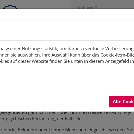
Engagementstrategie
Studien
Fortbildung
Di
Analyse der Nutzungsstatistik, um daraus eventuelle Verbesserung
nen sie auswählen. Ihre Auswahl kann über das Cookie-Item-Bild 
ies auf dieser Website finden Sie unten in diesem Anzeigefeld i
ng als Ehrenamt II - neue Staff
Alle Coo
chland die rechtliche Vertretung von erwachsenen Personen, die 
elegenheiten gar nicht mehr oder nur noch teilweise selbst rege
er psychischen Erkrankung der Fall sein.
Freunde, Bekannte oder fremde Menschen eingesetzt werden. Sie 