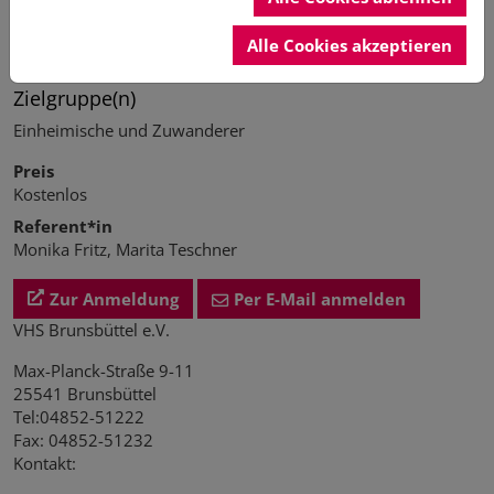
Unterrichtsart
Alle Cookies akzeptieren
Präsenzunterricht
Zielgruppe(n)
Einheimische und Zuwanderer
Preis
Kostenlos
Referent*in
Monika Fritz, Marita Teschner
Zur Anmeldung
Per E-Mail anmelden
VHS Brunsbüttel e.V.
Max-Planck-Straße 9-11
25541 Brunsbüttel
Tel:04852-51222
Fax: 04852-51232
Kontakt: