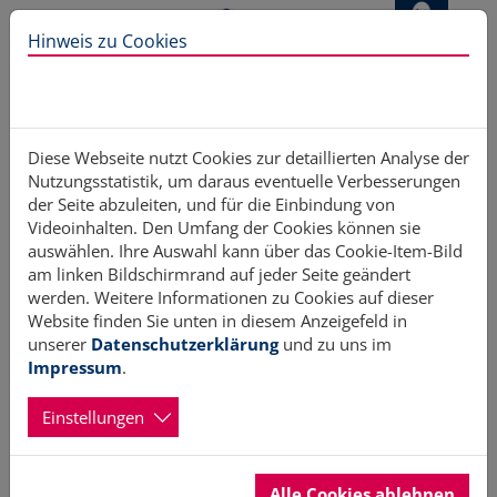
Direkt zur Hauptnavigation springen
Direkt zum Inhalt springen
Hinweis zu Cookies
Home
Fortbildung
Bürgerakademie SH
Diese Webseite nutzt Cookies zur detaillierten Analyse der
Nutzungsstatistik, um daraus eventuelle Verbesserungen
der Seite abzuleiten, und für die Einbindung von
Begegnungen
Videoinhalten. Den Umfang der Cookies können sie
auswählen. Ihre Auswahl kann über das Cookie-Item-Bild
am linken Bildschirmrand auf jeder Seite geändert
13.02.2026 15:00 - 10.07.2026 17:00 Uhr
werden. Weitere Informationen zu Cookies auf dieser
Website finden Sie unten in diesem Anzeigefeld in
Jeden zweiten Freitag im Monat, jeweils 15:00-17:00 Uhr
unserer
Datenschutzerklärung
und zu uns im
Gesprächskreis für Einheimische und Zuwanderer Sich
Impressum
.
kennenlernen, miteinander im Gespräch bleiben und ab und
an gemeinsam etwas unternehmen, das ist wichtig für ein
Einstellungen
gutes Miteinander von Menschen mit unterschiedlicher
"Heimat". Die Gruppe ist offen für interessierte
Teilnehmerinnen und wird unterstützt durch den Arbeitskreis
Sozialdemokratischer Frauen (ASF). kostenlos
Alle Cookies ablehnen