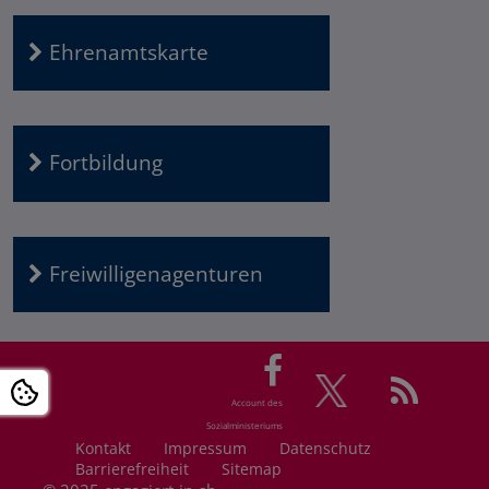
Ehrenamtskarte
Fortbildung
Freiwilligenagenturen
Account des
Sozialministeriums
Kontakt
Im­pres­s­um
Da­ten­schutz
Barrierefreiheit
Si­te­map