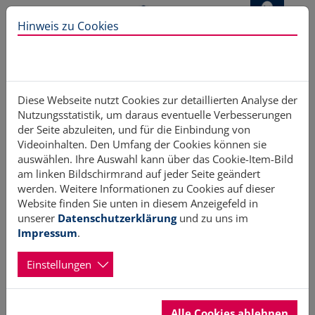
Direkt zur Hauptnavigation springen
Direkt zum Inhalt springen
Hinweis zu Cookies
Home
Fortbildung
Bürgerakademie SH
Diese Webseite nutzt Cookies zur detaillierten Analyse der
Nutzungsstatistik, um daraus eventuelle Verbesserungen
der Seite abzuleiten, und für die Einbindung von
Aufbaukurs Demenz:
Videoinhalten. Den Umfang der Cookies können sie
auswählen. Ihre Auswahl kann über das Cookie-Item-Bild
am linken Bildschirmrand auf jeder Seite geändert
Alltagsgestaltung und
werden. Weitere Informationen zu Cookies auf dieser
Website finden Sie unten in diesem Anzeigefeld in
Beschäftigung, 2tlg.
unserer
Datenschutzerklärung
und zu uns im
Impressum
.
06.11.2025 17:00 - 13.11.2025 20:00 Uhr
Einstellungen
Dieses kostenlose Angebot wendet sich an pflegende
Angehörige, an ehrenamtlich Helfende und an alle, die sich
Alle Cookies ablehnen