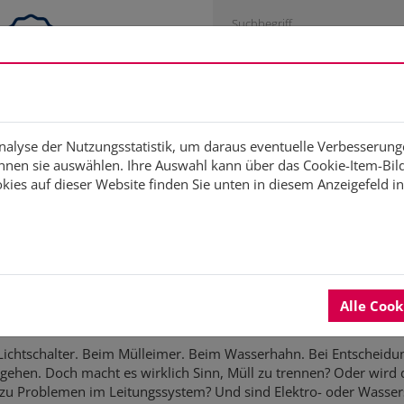
Engagementstrategie
Studien
Fortbildung
Di
Analyse der Nutzungsstatistik, um daraus eventuelle Verbesserung
nen sie auswählen. Ihre Auswahl kann über das Cookie-Item-Bild 
ies auf dieser Website finden Sie unten in diesem Anzeigefeld i
? Wedel. Nachhaltig. Gestalten
n Austausch
Alle Coo
m Lichtschalter. Beim Mülleimer. Beim Wasserhahn. Bei Entscheidu
ag gehen. Doch macht es wirklich Sinn, Müll zu trennen? Oder wird 
es zu Problemen im Leitungssystem? Und sind Elektro- oder Wasser