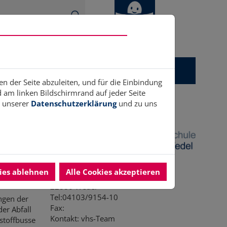
gitales
Ukrainehilfe
Anerkennung
en der Seite abzuleiten, und für die Einbindung
am linken Bildschirmrand auf jeder Seite
n unserer
Datenschutzerklärung
und zu uns
. –
vhs Wedel
kies ablehnen
Alle Cookies akzeptieren
ABC-Straße 3
22880 Wedel
Tel:04103/9154-10
ngen der
Fax:
der Abfall
Kontakt: vhs-Team
stoffbusse