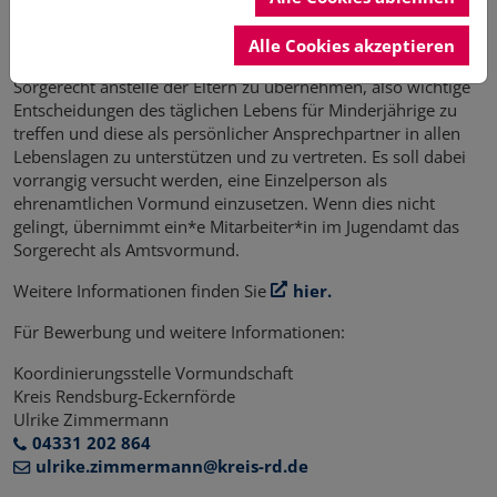
geflüchteten Minderjährigen -in einem anderen Land
aufhalten.
Alle Cookies akzeptieren
Vormund sein bedeutet, wie der Kreis schreibt, das
Sorgerecht anstelle der Eltern zu übernehmen, also wichtige
Entscheidungen des täglichen Lebens für Minderjährige zu
treffen und diese als persönlicher Ansprechpartner in allen
Lebenslagen zu unterstützen und zu vertreten. Es soll dabei
vorrangig versucht werden, eine Einzelperson als
ehrenamtlichen Vormund einzusetzen. Wenn dies nicht
gelingt, übernimmt ein*e Mitarbeiter*in im Jugendamt das
Sorgerecht als Amtsvormund.
Weitere Informationen finden Sie
hier.
Für Bewerbung und weitere Informationen:
Koordinierungsstelle Vormundschaft
Kreis Rendsburg-Eckernförde
Ulrike Zimmermann
04331 202 864
ulrike.zimmermann@kreis-rd.de