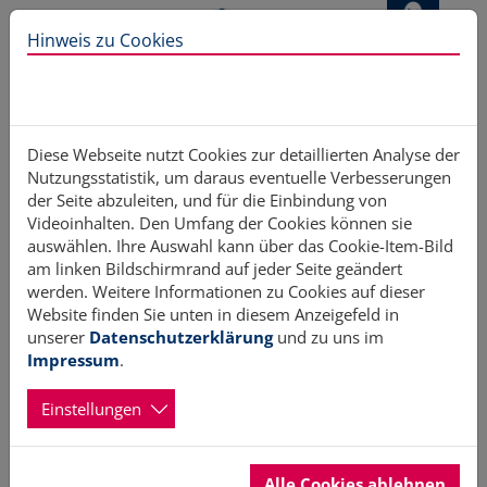
Direkt zur Hauptnavigation springen
Direkt zum Inhalt springen
Hinweis zu Cookies
Diese Webseite nutzt Cookies zur detaillierten Analyse der
Nutzungsstatistik, um daraus eventuelle Verbesserungen
Ehrenamtler*innen als Vormund für
der Seite abzuleiten, und für die Einbindung von
Videoinhalten. Den Umfang der Cookies können sie
auswählen. Ihre Auswahl kann über das Cookie-Item-Bild
Kinder bzw. Jugendliche gesucht
am linken Bildschirmrand auf jeder Seite geändert
werden. Weitere Informationen zu Cookies auf dieser
Website finden Sie unten in diesem Anzeigefeld in
11.03.2024
Erstellt von Hans Brüller
unserer
Datenschutzerklärung
und zu uns im
Impressum
.
Im Kreis Rendsburg-Eckernförde lebt eine Vielzahl von
Kindern und Jugendlichen in Jugendhilfeeinrichtungen –
Einstellungen
teilweise weit weg von Zuhause, ohne familiäre Kontakte.
Für einige von ihnen sucht der Kreis jeweils einen Vormund,
da ihre Eltern das Sorgerecht nicht ausüben können oder
dürfen, z.B. weil diese erkrankt sind oder sich - wie bei allein
Alle Cookies ablehnen